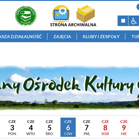
ASZA DZIAŁALNOŚĆ
ZAJĘCIA
KLUBY I ZESPOŁY
TU
CZE
CZE
CZE
CZE
CZE
CZE
CZE
3
4
5
6
7
8
9
PON
WTO
ŚRO
CZW
PIĄ
SOB
NIE