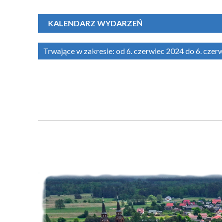
KALENDARZ WYDARZEŃ
Trwające w zakresie:
od 6. czerwiec 2024 do 6. cze