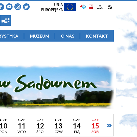
RYSTYKA
MUZEUM
O NAS
KONTAKT
CZE
CZE
CZE
CZE
CZE
CZE
10
11
12
13
14
15
PON
WTO
ŚRO
CZW
PIĄ
SOB