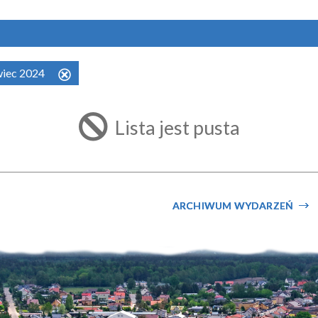
rwiec 2024
Usuń
ten
filtr
Lista jest pusta
ARCHIWUM WYDARZEŃ