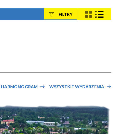
FILTRY
Szukana fraza
Kategoria
Trwające w
—
zakresie
HARMONOGRAM
WSZYSTKIE WYDARZENIA
Miejsce
Organizator