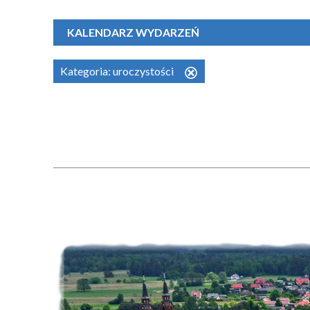
KALENDARZ WYDARZEŃ
Kategoria:
uroczystości
Usuń
ten
filtr