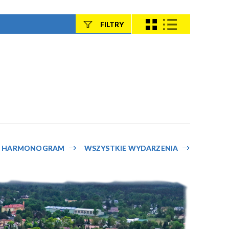
FILTRY
Szukana fraza
Kategoria
Trwające w
—
zakresie
HARMONOGRAM
WSZYSTKIE WYDARZENIA
Miejsce
Organizator