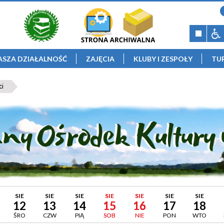
ASZA DZIAŁALNOŚĆ
ZAJĘCIA
KLUBY I ZESPOŁY
TU
ci
SIE
SIE
SIE
SIE
SIE
SIE
SIE
12
13
14
15
16
17
18
ŚRO
CZW
PIĄ
SOB
NIE
PON
WTO