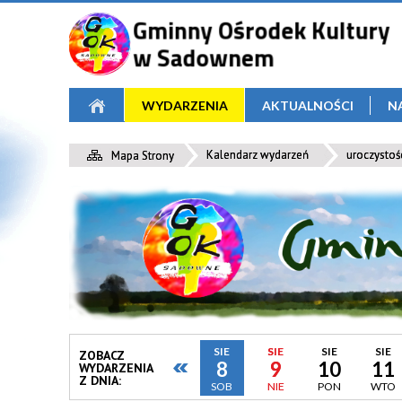
WYDARZENIA
AKTUALNOŚCI
N
Kalendarz wydarzeń
uroczystoś
Mapa Strony
SIE
SIE
SIE
SIE
ZOBACZ
8
9
10
11
WYDARZENIA
Z DNIA:
SOB
NIE
PON
WTO