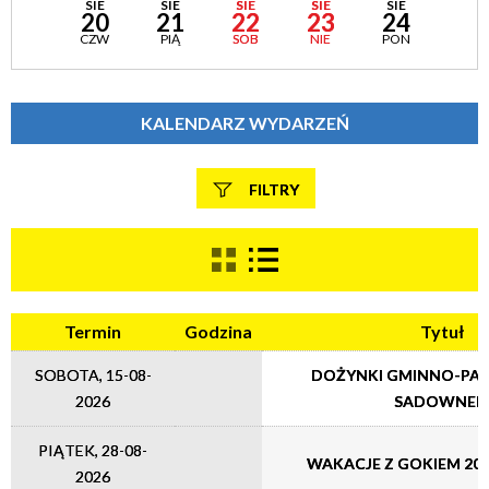
SIE
SIE
SIE
SIE
SIE
20
21
22
23
24
CZW
PIĄ
SOB
NIE
PON
KALENDARZ WYDARZEŃ
FILTRY
Szukana fraza
Termin
Godzina
Tytuł
Kategoria
SOBOTA, 15-08-
DOŻYNKI GMINNO-PAR
2026
SADOWNE
Trwające w zakresie
PIĄTEK, 28-08-
—
WAKACJE Z GOKIEM 2026
2026