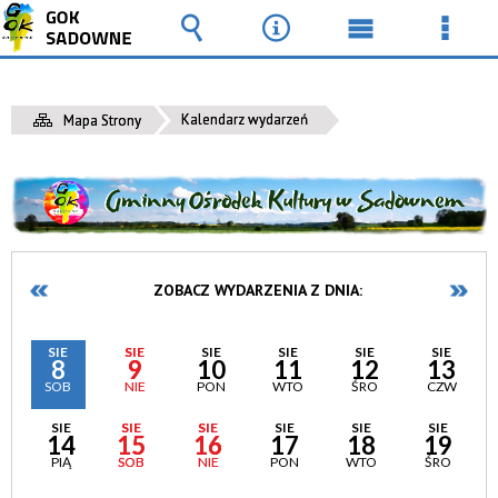
Wyszukiwarka
Narzędzia
Menu
Men
główne
szcz
Kalendarz wydarzeń
Mapa Strony
ZOBACZ WYDARZENIA Z DNIA:
SIE
SIE
SIE
SIE
SIE
SIE
8
9
10
11
12
13
SOB
NIE
PON
WTO
ŚRO
CZW
SIE
SIE
SIE
SIE
SIE
SIE
14
15
16
17
18
19
PIĄ
SOB
NIE
PON
WTO
ŚRO