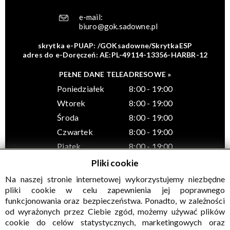
e-mail:
biuro@gok.sadowne.pl
skrytka e-PUAP: /GOKsadowne/SkrytkaESP
adres do e-Doręczeń: AE:PL-49114-13356-HARBR-12
PEŁNE DANE TELEADRESOWE »
Poniedziałek
8:00 - 19:00
Wtorek
8:00 - 19:00
Środa
8:00 - 19:00
Czwartek
8:00 - 19:00
Piątek
8:00 - 19:00
Pliki cookie
Na naszej stronie internetowej wykorzystujemy niezbędne
pliki cookie w celu zapewnienia jej poprawnego
funkcjonowania oraz bezpieczeństwa. Ponadto, w zależności
© Wszelkie prawa zastrzeżone, Gminny Ośrodek Kultury w
od wyrażonych przez Ciebie zgód, możemy używać plików
Sadownem
cookie do celów statystycznych, marketingowych oraz