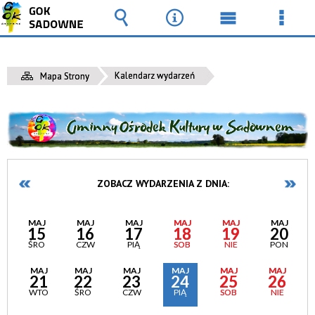
Wyszukiwarka
Narzędzia
Menu
Men
główne
szcz
Kalendarz wydarzeń
Mapa Strony
ZOBACZ WYDARZENIA Z DNIA:
MAJ
MAJ
MAJ
MAJ
MAJ
MAJ
15
16
17
18
19
20
ŚRO
CZW
PIĄ
SOB
NIE
PON
MAJ
MAJ
MAJ
MAJ
MAJ
MAJ
21
22
23
24
25
26
WTO
ŚRO
CZW
PIĄ
SOB
NIE