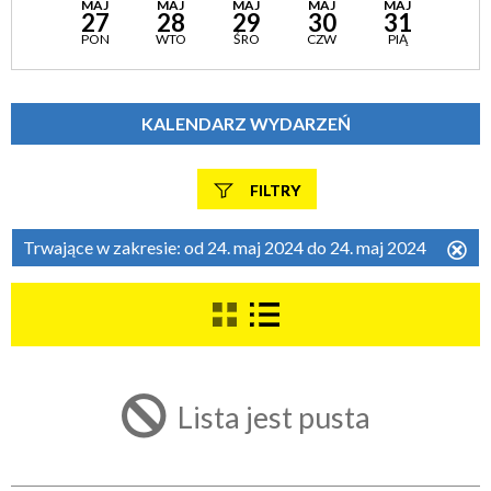
MAJ
MAJ
MAJ
MAJ
MAJ
27
28
29
30
31
PON
WTO
ŚRO
CZW
PIĄ
KALENDARZ WYDARZEŃ
FILTRY
Szukana fraza
Trwające w zakresie:
od 24. maj 2024 do 24. maj 2024
Us
ten
filtr
Kategoria
Lista jest pusta
Trwające w zakresie
—