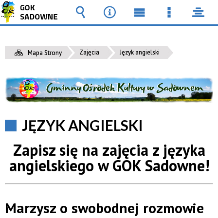
Wyszukiwarka
Narzędzia
Menu
Menu
pane
główne
szczegół
Zajęcia
Język angielski
Mapa Strony
JĘZYK ANGIELSKI
Zapisz się na zajęcia z języka
angielskiego w GOK Sadowne!
Marzysz o swobodnej rozmowie