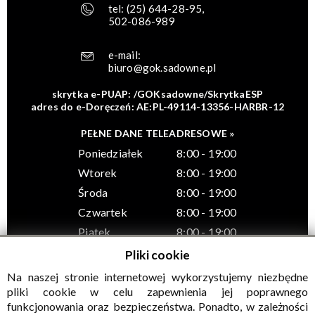
tel:
(25) 644-28-95
,
502-086-989
e-mail:
biuro@gok.sadowne.pl
skrytka e-PUAP: /GOKsadowne/SkrytkaESP
adres do e-Doręczeń: AE:PL-49114-13356-HARBR-12
PEŁNE DANE TELEADRESOWE »
Poniedziałek
8:00 - 19:00
Wtorek
8:00 - 19:00
Środa
8:00 - 19:00
Czwartek
8:00 - 19:00
Piątek
8:00 - 19:00
Pliki cookie
Na naszej stronie internetowej wykorzystujemy niezbędne
pliki cookie w celu zapewnienia jej poprawnego
funkcjonowania oraz bezpieczeństwa. Ponadto, w zależności
© Wszelkie prawa zastrzeżone, Gminny Ośrodek Kultury w