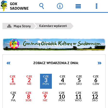
Wyszukiwarka
Narzędzia
Menu
Men
główne
szcz
Kalendarz wydarzeń
Mapa Strony
ZOBACZ WYDARZENIA Z DNIA:
CZE
CZE
CZE
CZE
CZE
CZE
1
2
3
4
5
6
SOB
NIE
PON
WTO
ŚRO
CZW
CZE
CZE
CZE
CZE
CZE
CZE
7
8
9
10
11
12
PIĄ
SOB
NIE
PON
WTO
ŚRO