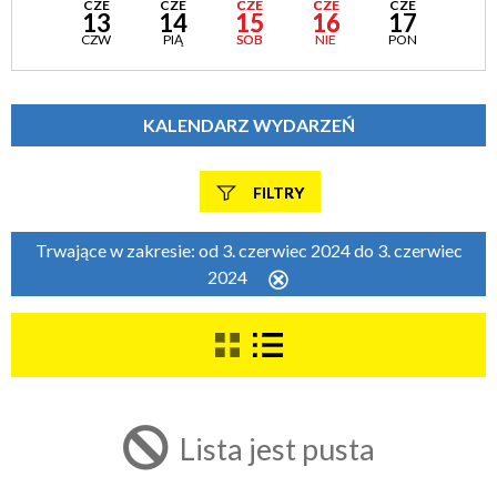
CZE
CZE
CZE
CZE
CZE
13
14
15
16
17
CZW
PIĄ
SOB
NIE
PON
KALENDARZ WYDARZEŃ
FILTRY
Szukana fraza
Trwające w zakresie:
od 3. czerwiec 2024 do 3. czerwiec
2024
Usuń
ten
filtr
Kategoria
Trwające w zakresie
Lista jest pusta
—