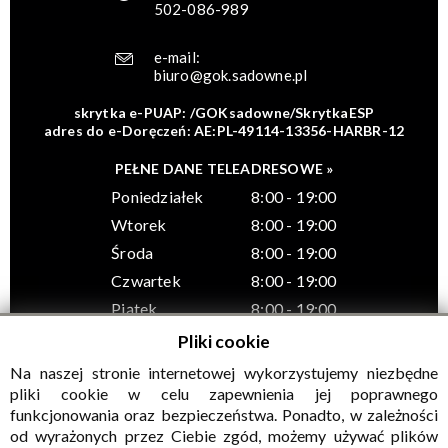
502-086-989
e-mail:
biuro@gok.sadowne.pl
skrytka e-PUAP: /GOKsadowne/SkrytkaESP
adres do e-Doręczeń: AE:PL-49114-13356-HARBR-12
PEŁNE DANE TELEADRESOWE »
Poniedziałek
8:00 - 19:00
Wtorek
8:00 - 19:00
Środa
8:00 - 19:00
Czwartek
8:00 - 19:00
Piątek
8:00 - 19:00
Pliki cookie
Na naszej stronie internetowej wykorzystujemy niezbędne
pliki cookie w celu zapewnienia jej poprawnego
funkcjonowania oraz bezpieczeństwa. Ponadto, w zależności
© Wszelkie prawa zastrzeżone, Gminny Ośrodek Kultury w
od wyrażonych przez Ciebie zgód, możemy używać plików
Sadownem