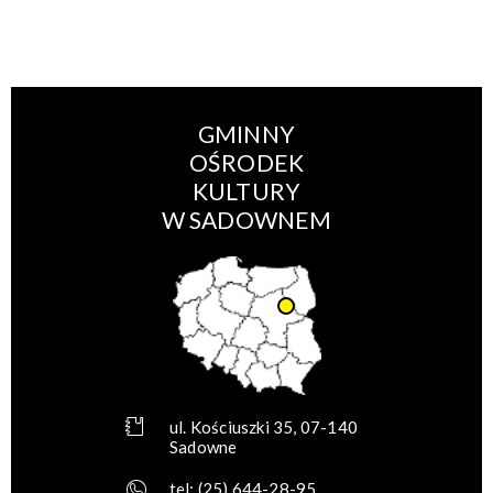
GMINNY
OŚRODEK
KULTURY
W SADOWNEM
ul. Kościuszki 35, 07-140
Sadowne
tel:
(25) 644-28-95
,