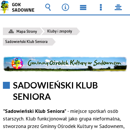
Wyszukiwarka
Narzędzia
Menu
Menu
pane
główne
szczegół
Kluby i zespoły
Mapa Strony
Sadowieński Klub Seniora
SADOWIEŃSKI KLUB
SENIORA
"Sadowieński Klub Seniora"
- miejsce spotkań osób
starszych. Klub funkcjonował jako grupa nieformalna,
stworzona przez Gminny Ośrodek Kultury w Sadownem,