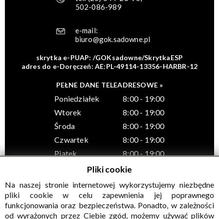
502-086-989
e-mail:
biuro@gok.sadowne.pl
skrytka e-PUAP: /GOKsadowne/SkrytkaESP
adres do e-Doręczeń: AE:PL-49114-13356-HARBR-12
PEŁNE DANE TELEADRESOWE »
Poniedziałek
8:00 - 19:00
Wtorek
8:00 - 19:00
Środa
8:00 - 19:00
Czwartek
8:00 - 19:00
Piątek
8:00 - 19:00
Pliki cookie
Na naszej stronie internetowej wykorzystujemy niezbędne
pliki cookie w celu zapewnienia jej poprawnego
funkcjonowania oraz bezpieczeństwa. Ponadto, w zależności
© Wszelkie prawa zastrzeżone, Gminny Ośrodek Kultury w
od wyrażonych przez Ciebie zgód, możemy używać plików
Sadownem