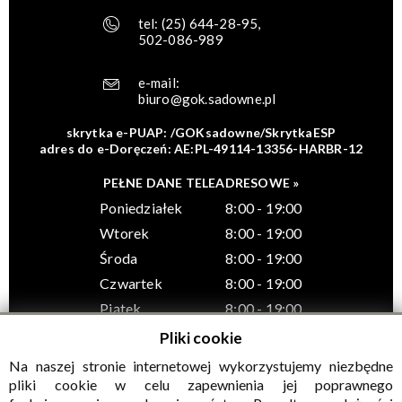
tel:
(25) 644-28-95
,
502-086-989
e-mail:
biuro@gok.sadowne.pl
skrytka e-PUAP: /GOKsadowne/SkrytkaESP
adres do e-Doręczeń: AE:PL-49114-13356-HARBR-12
PEŁNE DANE TELEADRESOWE »
Poniedziałek
8:00 - 19:00
Wtorek
8:00 - 19:00
Środa
8:00 - 19:00
Czwartek
8:00 - 19:00
Piątek
8:00 - 19:00
Pliki cookie
Na naszej stronie internetowej wykorzystujemy niezbędne
pliki cookie w celu zapewnienia jej poprawnego