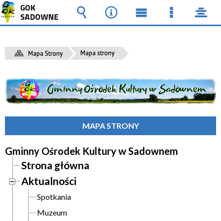
Wyszukiwarka
Narzędzia
Menu
Menu
pane
główne
szczegół
Mapa strony
Mapa Strony
MAPA STRONY
Gminny Ośrodek Kultury w Sadownem
Strona główna
Aktualności
Spotkania
Muzeum