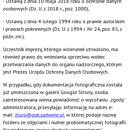
- Ustawą z dnia 10 maja 2018 roku o ochronie danych
osobowych (Dz. U. z 2018 r., poz. 1000),
- Ustawą z dnia 4 lutego 1994 roku o prawie autorskim
i prawach pokrewnych (Dz. U. z 1994 r. Nr 24, poz. 83, z
późn. zm.).
Uczestnik imprezy, którego wizerunek utrwalono, ma
również prawo do wniesienia sprzeciwu wobec
przetwarzania danych do organu nadzorczego, którym
jest Prezes Urzędu Ochrony Danych Osobowych.
W przypadku, gdy dokumentacja fotograficzna została
już umieszczona w galerii Google Strony, osoba
zainteresowana winna powiadomić o wycofaniu „zgody”
administratora, przesyłając informację na adres e-
mail:
biuro@gok.sadowne.pl
, w której podaje nazwę
folderu ze zdjęciami i numer problematycznej fotografii.
Na podstawie „prawa do bycia zapomnianym”