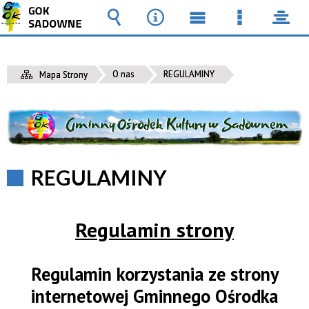
Wyszukiwarka
Narzędzia
Menu
Menu
pane
główne
szczegół
O nas
REGULAMINY
Mapa Strony
REGULAMINY
Regulamin strony
Regulamin korzystania ze strony
internetowej Gminnego Ośrodka