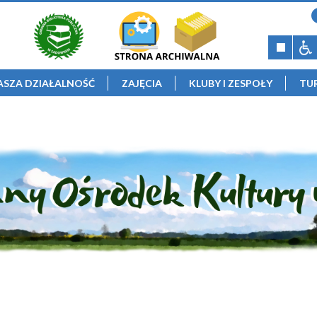
ASZA DZIAŁALNOŚĆ
ZAJĘCIA
KLUBY I ZESPOŁY
TU