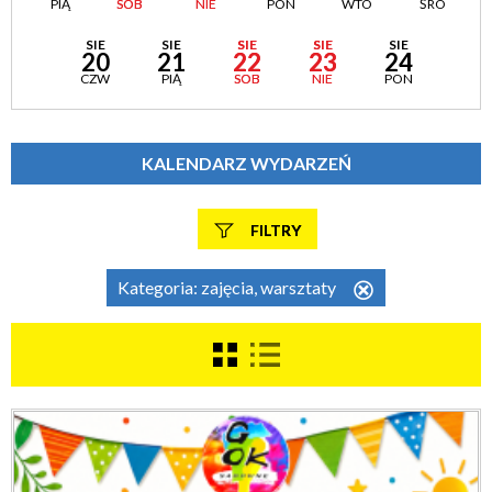
PIĄ
SOB
NIE
PON
WTO
ŚRO
SIE
SIE
SIE
SIE
SIE
20
21
22
23
24
CZW
PIĄ
SOB
NIE
PON
KALENDARZ WYDARZEŃ
FILTRY
Szukana fraza
Kategoria:
zajęcia, warsztaty
Usuń
ten
filtr
Kategoria
Trwające w zakresie