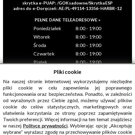
skrytka e-PUAP: /GOKsadowne/SkrytkaESP
adres do e-Doręczeń: AE:PL-49114-13356-HARBR-12
PEŁNE DANE TELEADRESOWE »
Poniedziałek
8:00 - 19:00
Wtorek
8:00 - 19:00
Środa
8:00 - 19:00
Czwartek
8:00 - 19:00
Piątek
8:00 - 19:00
Pliki cookie
Na naszej stronie internetowej wykorzystujemy niezbędne
pliki cookie w celu zapewnienia jej poprawnego
funkcjonowania oraz bezpieczeństwa. Ponadto, w zależności
© Wszelkie prawa zastrzeżone, Gminny Ośrodek Kultury w
od wyrażonych przez Ciebie zgód, możemy używać plików
Sadownem
cookie do celów statystycznych, marketingowych oraz
ułatwienia korzystania ze strony poprzez zapamiętywanie
Twoich preferencji. Więcej informacji na ten temat znajdziesz
w naszej
Polityce prywatności
. Wybierając opcję „Akceptuję
wybrane” wyrażasz zgodę na przechowywanie plików cookie