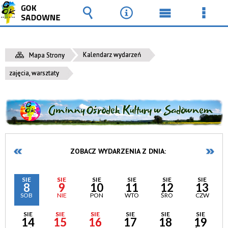
Wyszukiwarka
Narzędzia
Menu
Men
główne
szcz
Kalendarz wydarzeń
Mapa Strony
zajęcia, warsztaty
ZOBACZ WYDARZENIA Z DNIA:
SIE
SIE
SIE
SIE
SIE
SIE
8
9
10
11
12
13
SOB
NIE
PON
WTO
ŚRO
CZW
SIE
SIE
SIE
SIE
SIE
SIE
14
15
16
17
18
19