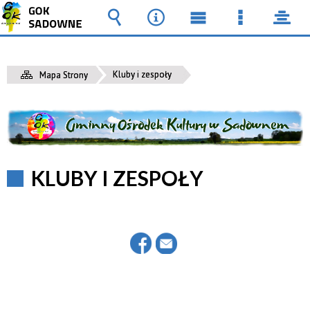
Wyszukiwarka
Narzędzia
Menu
Menu
pane
główne
szczegół
Kluby i zespoły
Mapa Strony
KLUBY I ZESPOŁY