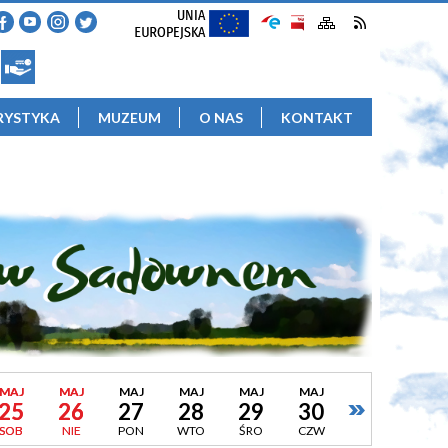
RYSTYKA
MUZEUM
O NAS
KONTAKT
MAJ
MAJ
MAJ
MAJ
MAJ
MAJ
25
26
27
28
29
30
SOB
NIE
PON
WTO
ŚRO
CZW