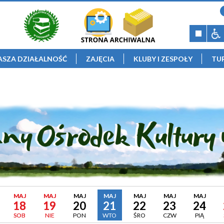
ASZA DZIAŁALNOŚĆ
ZAJĘCIA
KLUBY I ZESPOŁY
TU
MAJ
MAJ
MAJ
MAJ
MAJ
MAJ
MAJ
18
19
20
21
22
23
24
SOB
NIE
PON
WTO
ŚRO
CZW
PIĄ