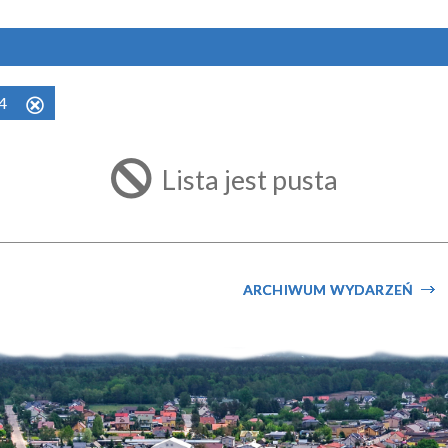
24
Usuń
ten
filtr
Lista jest pusta
ARCHIWUM WYDARZEŃ