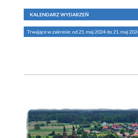
KALENDARZ WYDARZEŃ
Trwające w zakresie:
od 21. maj 2024 do 21. maj 20