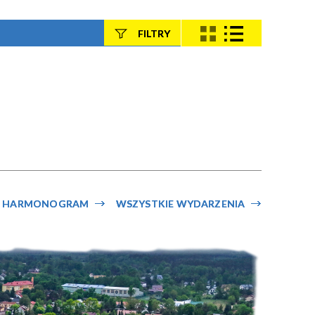
FILTRY
Szukana fraza
Kategoria
Trwające w
—
zakresie
HARMONOGRAM
WSZYSTKIE WYDARZENIA
Miejsce
Organizator