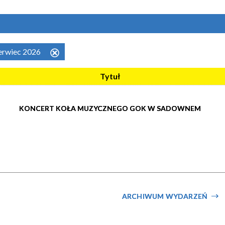
zerwiec 2026
Usuń
ten
Tytuł
filtr
KONCERT KOŁA MUZYCZNEGO GOK W SADOWNEM
ARCHIWUM WYDARZEŃ