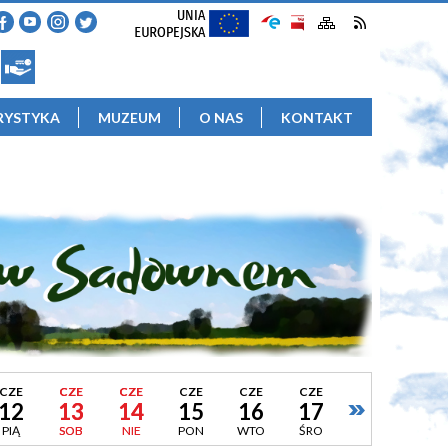
RYSTYKA
MUZEUM
O NAS
KONTAKT
CZE
CZE
CZE
CZE
CZE
CZE
12
13
14
15
16
17
PIĄ
SOB
NIE
PON
WTO
ŚRO