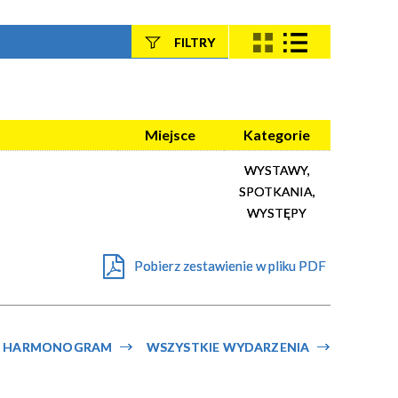
FILTRY
Szukana fraza
Kategoria
Miejsce
Kategorie
WYSTAWY,
Trwające w
—
SPOTKANIA,
zakresie
WYSTĘPY
Miejsce
Pobierz zestawienie w pliku PDF
Organizator
HARMONOGRAM
WSZYSTKIE WYDARZENIA