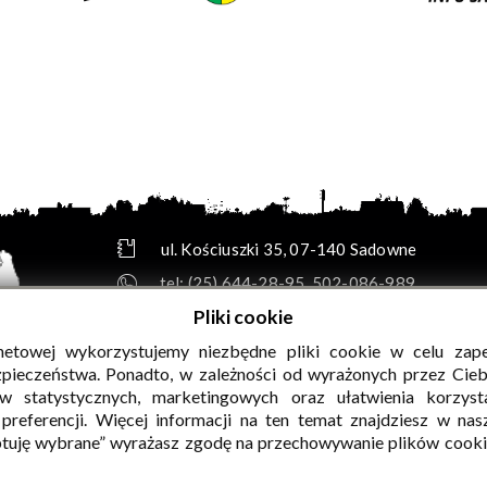
ul. Kościuszki 35, 07-140 Sadowne
tel:
(25) 644-28-95
,
502-086-989
e-mail:
biuro@gok.sadowne.pl
Pliki cookie
skrytka e-PUAP: /GOKsadowne/SkrytkaESP
rnetowej wykorzystujemy niezbędne pliki cookie w celu zap
adres do e-Doręczeń: AE:PL-49114-13356-HARBR
zpieczeństwa. Ponadto, w zależności od wyrażonych przez Cie
w statystycznych, marketingowych oraz ułatwienia korzyst
PEŁNE DANE TELEADRESOWE »
referencji. Więcej informacji na ten temat znajdziesz w na
tuję wybrane” wyrażasz zgodę na przechowywanie plików cook