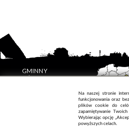
GMINNY
OŚRODEK
KULTURY
W SADOWNEM
Na naszej stronie inte
funkcjonowania oraz be
plików cookie do celó
zapamiętywanie Twoich p
Wybierając opcję „Akcep
powyższych celach.