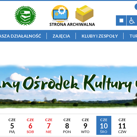
ASZA DZIAŁALNOŚĆ
ZAJĘCIA
KLUBY I ZESPOŁY
TU
CZE
CZE
CZE
CZE
CZE
CZE
CZE
5
6
7
8
9
10
11
PIĄ
SOB
NIE
PON
WTO
ŚRO
CZW