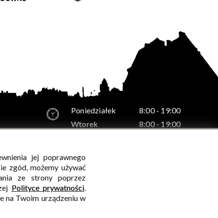
Poniedziałek
8:00 - 19:00
Wtorek
8:00 - 19:00
Środa
8:00 - 19:00
Czwartek
8:00 - 19:00
ewnienia jej poprawnego
-12
Piątek
8:00 - 19:00
bie zgód, możemy używać
ania ze strony poprzez
szej
Polityce prywatności
.
ie na Twoim urządzeniu w
WALIDACJA:
HTML5
+
CSS3
+
WCAG 2.1