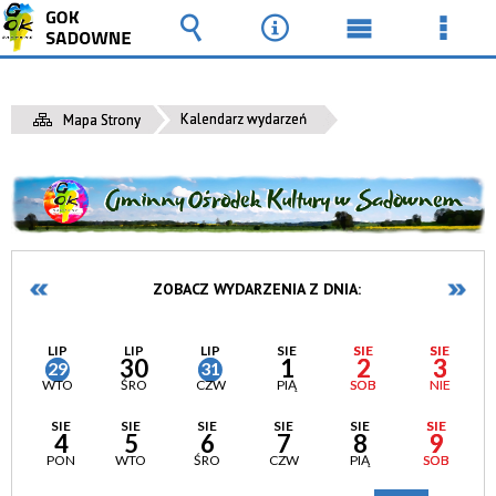
Wyszukiwarka
Narzędzia
Menu
Men
główne
szcz
Kalendarz wydarzeń
Mapa Strony
ZOBACZ WYDARZENIA Z DNIA:
LIP
LIP
LIP
SIE
SIE
SIE
30
1
2
3
29
31
WTO
ŚRO
CZW
PIĄ
SOB
NIE
SIE
SIE
SIE
SIE
SIE
SIE
4
5
6
7
8
9
PON
WTO
ŚRO
CZW
PIĄ
SOB