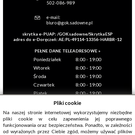
502-086-989
e-mail:
biuro@gok.sadowne.pl
skrytka e-PUAP: /GOKsadowne/SkrytkaESP
adres do e-Doręczeń: AE:PL-49114-13356-HARBR-12
PEŁNE DANE TELEADRESOWE »
Poniedziałek
8:00 - 19:00
Wtorek
8:00 - 19:00
Środa
8:00 - 19:00
Czwartek
8:00 - 19:00
Piątek
8:00 - 19:00
Pliki cookie
Na naszej stronie internetowej wykorzystujemy niezbędne
pliki cookie w celu zapewnienia jej poprawnego
funkcjonowania oraz bezpieczeństwa. Ponadto, w zależności
© Wszelkie prawa zastrzeżone, Gminny Ośrodek Kultury w
od wyrażonych przez Ciebie zgód, możemy używać plików
Sadownem