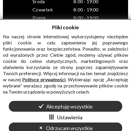
Środa
8:00 - 19:00
Czwartek
8:00 - 19:00
Piątek
8:00 - 19:00
Pliki cookie
Na naszej stronie internetowej wykorzystujemy niezbędne
pliki cookie w celu zapewnienia jej poprawnego
funkcjonowania oraz bezpieczeństwa. Ponadto, w zależności
© Wszelkie prawa zastrzeżone, Gminny Ośrodek Kultury w
od wyrażonych przez Ciebie zgód, możemy używać plików
Sadownem
cookie do celów statystycznych, marketingowych oraz
ułatwienia korzystania ze strony poprzez zapamiętywanie
Twoich preferencji. Więcej informacji na ten temat znajdziesz
w naszej
Polityce prywatności
. Wybierając opcję „Akceptuję
wybrane” wyrażasz zgodę na przechowywanie plików cookie
na Twoim urządzeniu w powyższych celach.
Akceptuję wszystkie
WALIDACJA:
HTML5
+
CSS3
+
WCAG 2.1
WYKONANIE
CONCEPT
INTERMEDIA
Ustawienia
Odrzucam wszystkie