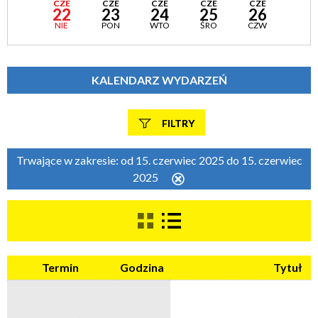
CZE
CZE
CZE
CZE
CZE
22
23
24
25
26
NIE
PON
WTO
ŚRO
CZW
KALENDARZ WYDARZEŃ
FILTRY
Szukana fraza
Trwające w zakresie:
od 15. czerwiec 2025 do 15. czerwiec
2025
Usuń
ten
filtr
Kategoria
Termin
Godzina
Tytuł
Trwające w zakresie
—