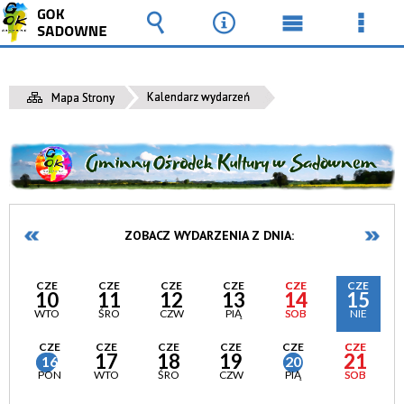
Wyszukiwarka
Narzędzia
Menu
Men
główne
szcz
Kalendarz wydarzeń
Mapa Strony
ZOBACZ WYDARZENIA Z DNIA:
CZE
CZE
CZE
CZE
CZE
CZE
10
11
12
13
14
15
WTO
ŚRO
CZW
PIĄ
SOB
NIE
CZE
CZE
CZE
CZE
CZE
CZE
17
18
19
21
16
20
PON
WTO
ŚRO
CZW
PIĄ
SOB