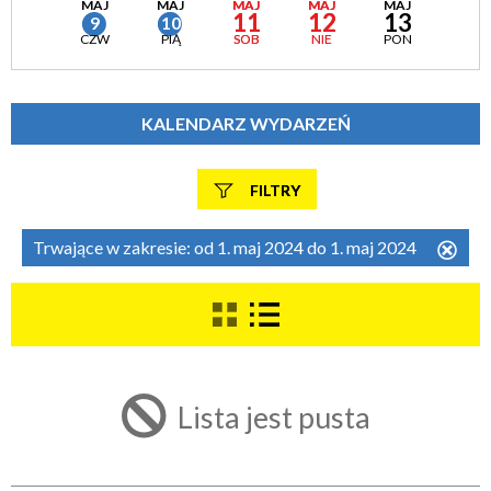
MAJ
MAJ
MAJ
MAJ
MAJ
11
12
13
9
10
CZW
PIĄ
SOB
NIE
PON
KALENDARZ WYDARZEŃ
FILTRY
Szukana fraza
Trwające w zakresie:
od 1. maj 2024 do 1. maj 2024
Usu
ten
filtr
Kategoria
Lista jest pusta
Trwające w zakresie
—