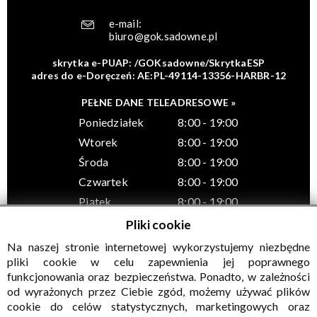
e-mail:
biuro@gok.sadowne.pl
skrytka e-PUAP: /GOKsadowne/SkrytkaESP
adres do e-Doręczeń: AE:PL-49114-13356-HARBR-12
PEŁNE DANE TELEADRESOWE »
Poniedziałek
8:00 - 19:00
Wtorek
8:00 - 19:00
Środa
8:00 - 19:00
Czwartek
8:00 - 19:00
Piątek
8:00 - 19:00
Pliki cookie
Na naszej stronie internetowej wykorzystujemy niezbędne
pliki cookie w celu zapewnienia jej poprawnego
funkcjonowania oraz bezpieczeństwa. Ponadto, w zależności
© Wszelkie prawa zastrzeżone, Gminny Ośrodek Kultury w
od wyrażonych przez Ciebie zgód, możemy używać plików
Sadownem
cookie do celów statystycznych, marketingowych oraz