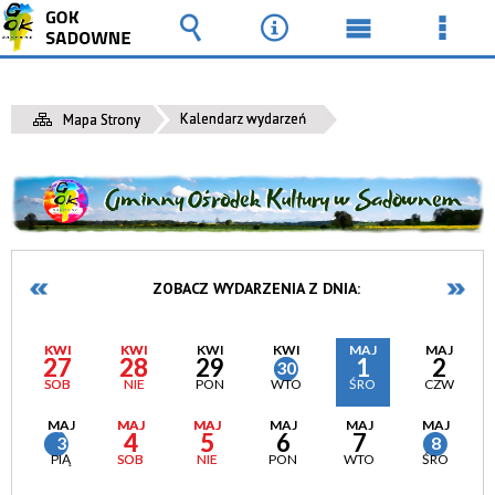
Wyszukiwarka
Narzędzia
Menu
Men
główne
szcz
Kalendarz wydarzeń
Mapa Strony
ZOBACZ WYDARZENIA Z DNIA:
KWI
KWI
KWI
KWI
MAJ
MAJ
27
28
29
1
2
30
SOB
NIE
PON
WTO
ŚRO
CZW
MAJ
MAJ
MAJ
MAJ
MAJ
MAJ
4
5
6
7
3
8
PIĄ
SOB
NIE
PON
WTO
ŚRO