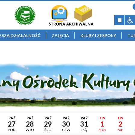
ASZA DZIAŁALNOŚĆ
ZAJĘCIA
KLUBY I ZESPOŁY
TU
PAŹ
PAŹ
PAŹ
PAŹ
PAŹ
LIS
LIS
27
28
29
30
31
1
2
PON
WTO
ŚRO
CZW
PIĄ
SOB
NIE