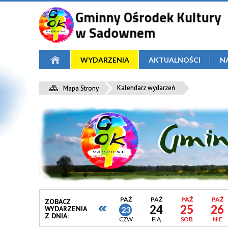
WYDARZENIA
AKTUALNOŚCI
N
Kalendarz wydarzeń
Mapa Strony
PAŹ
PAŹ
PAŹ
PAŹ
ZOBACZ
24
25
26
WYDARZENIA
23
Z DNIA:
CZW
PIĄ
SOB
NIE