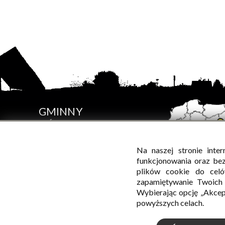
GMINNY
OŚRODEK
KULTURY
W SADOWNEM
Na naszej stronie inte
funkcjonowania oraz be
plików cookie do celó
zapamiętywanie Twoich p
Wybierając opcję „Akcep
powyższych celach.
© Wszelkie prawa zastrzeżone, Gminny Ośrodek Kultury 