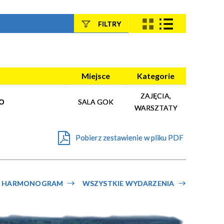
FILTRY
Szukana fraza
Kategoria
Miejsce
Kategorie
ZAJĘCIA,
O
SALA GOK
Trwające w
—
WARSZTATY
zakresie
Pobierz zestawienie w pliku PDF
Miejsce
Organizator
HARMONOGRAM
WSZYSTKIE WYDARZENIA