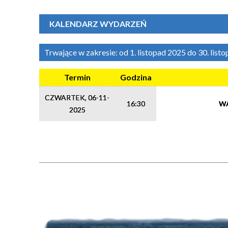
KALENDARZ WYDARZEŃ
Trwające w zakresie:
od 1. listopad 2025 do 30. lis
Termin
Godzina
CZWARTEK, 06-11-
16:30
WA
2025