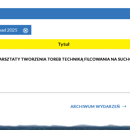
topad 2025
Usuń
ten
Tytuł
filtr
RSZTATY TWORZENIA TOREB TECHNIKĄ FILCOWANIA NA SUCH
ARCHIWUM WYDARZEŃ