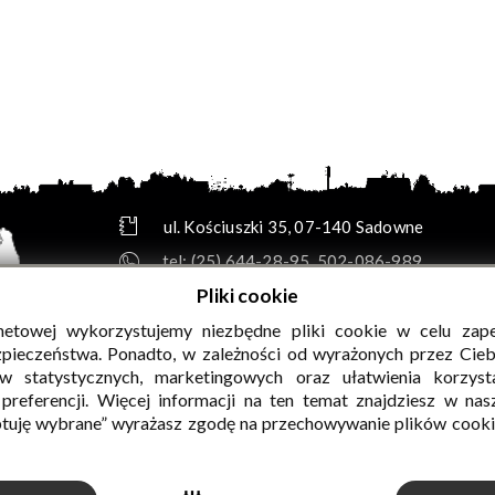
ul. Kościuszki 35, 07-140 Sadowne
tel:
(25) 644-28-95
,
502-086-989
e-mail:
biuro@gok.sadowne.pl
Pliki cookie
skrytka e-PUAP: /GOKsadowne/SkrytkaESP
rnetowej wykorzystujemy niezbędne pliki cookie w celu zap
adres do e-Doręczeń: AE:PL-49114-13356-HARBR
zpieczeństwa. Ponadto, w zależności od wyrażonych przez Cie
w statystycznych, marketingowych oraz ułatwienia korzyst
PEŁNE DANE TELEADRESOWE »
referencji. Więcej informacji na ten temat znajdziesz w na
tuję wybrane” wyrażasz zgodę na przechowywanie plików cook
w Sadownem