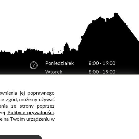
Poniedziałek
8:00 - 19:00
Wtorek
8:00 - 19:00
Środa
8:00 - 19:00
Czwartek
8:00 - 19:00
ewnienia jej poprawnego
-12
Piątek
8:00 - 19:00
bie zgód, możemy używać
ania ze strony poprzez
szej
Polityce prywatności
.
ie na Twoim urządzeniu w
WALIDACJA:
HTML5
+
CSS3
+
WCAG 2.1
WYKONANIE
CONCEPT
INTERMEDIA