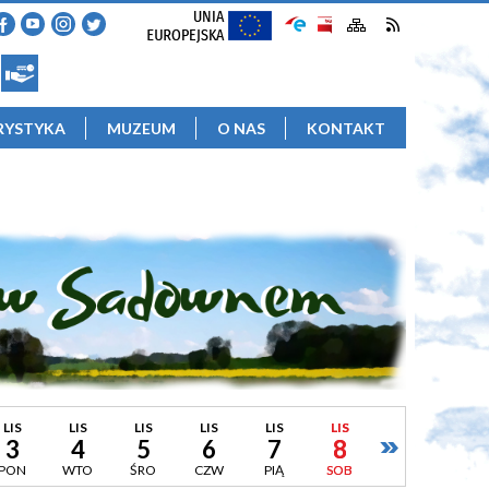
RYSTYKA
MUZEUM
O NAS
KONTAKT
LIS
LIS
LIS
LIS
LIS
LIS
3
4
5
6
7
8
PON
WTO
ŚRO
CZW
PIĄ
SOB