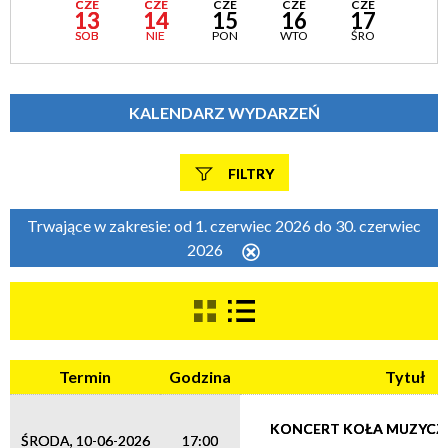
CZE
CZE
CZE
CZE
CZE
13
14
15
16
17
SOB
NIE
PON
WTO
ŚRO
KALENDARZ WYDARZEŃ
FILTRY
Szukana fraza
Trwające w zakresie:
od 1. czerwiec 2026 do 30. czerwiec
2026
Usuń
ten
filtr
Kategoria
Termin
Godzina
Tytuł
Trwające w zakresie
—
KONCERT KOŁA MUZYCZ
ŚRODA, 10-06-2026
17:00