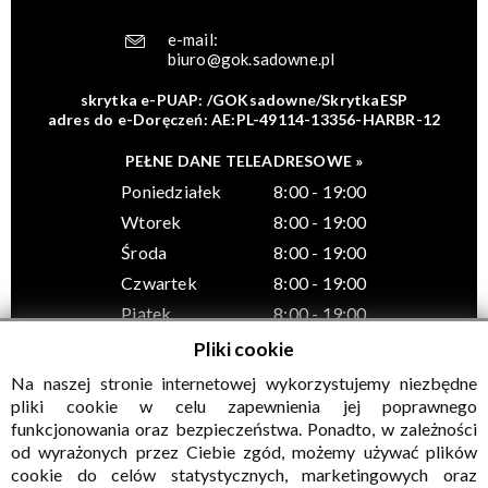
e-mail:
biuro@gok.sadowne.pl
skrytka e-PUAP: /GOKsadowne/SkrytkaESP
adres do e-Doręczeń: AE:PL-49114-13356-HARBR-12
PEŁNE DANE TELEADRESOWE »
Poniedziałek
8:00 - 19:00
Wtorek
8:00 - 19:00
Środa
8:00 - 19:00
Czwartek
8:00 - 19:00
Piątek
8:00 - 19:00
Pliki cookie
Na naszej stronie internetowej wykorzystujemy niezbędne
pliki cookie w celu zapewnienia jej poprawnego
funkcjonowania oraz bezpieczeństwa. Ponadto, w zależności
© Wszelkie prawa zastrzeżone, Gminny Ośrodek Kultury w
od wyrażonych przez Ciebie zgód, możemy używać plików
Sadownem
cookie do celów statystycznych, marketingowych oraz