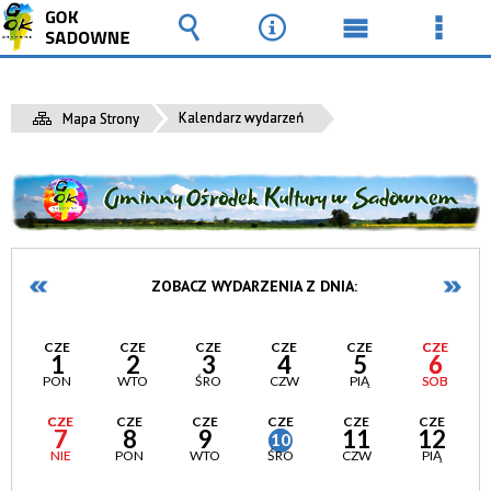
Wyszukiwarka
Narzędzia
Menu
Men
główne
szcz
Kalendarz wydarzeń
Mapa Strony
ZOBACZ WYDARZENIA Z DNIA:
CZE
CZE
CZE
CZE
CZE
CZE
1
2
3
4
5
6
PON
WTO
ŚRO
CZW
PIĄ
SOB
CZE
CZE
CZE
CZE
CZE
CZE
7
8
9
11
12
10
NIE
PON
WTO
ŚRO
CZW
PIĄ