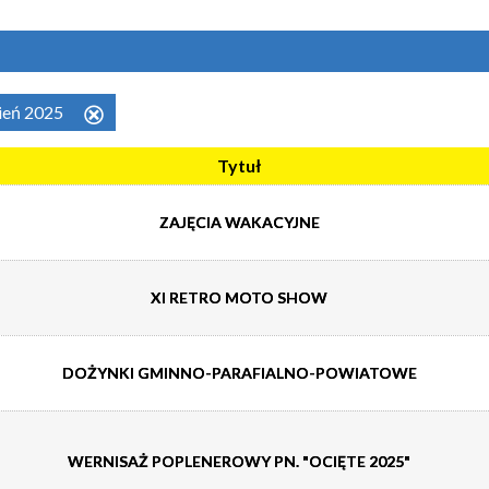
pień 2025
Usuń
ten
Tytuł
filtr
ZAJĘCIA WAKACYJNE
XI RETRO MOTO SHOW
DOŻYNKI GMINNO-PARAFIALNO-POWIATOWE
WERNISAŻ POPLENEROWY PN. "OCIĘTE 2025"