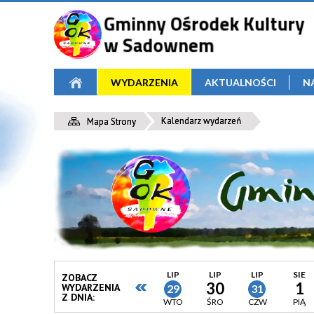
WYDARZENIA
AKTUALNOŚCI
N
Kalendarz wydarzeń
Mapa Strony
LIP
LIP
LIP
SIE
ZOBACZ
30
1
WYDARZENIA
29
31
Z DNIA:
WTO
ŚRO
CZW
PIĄ