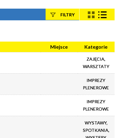
FILTRY
Szukana fraza
Kategoria
Miejsce
Kategorie
ZAJĘCIA,
Trwające w
—
WARSZTATY
zakresie
IMPREZY
PLENEROWE
Miejsce
IMPREZY
Organizator
PLENEROWE
WYSTAWY,
SPOTKANIA,
WYSTĘPY