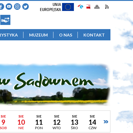
RYSTYKA
MUZEUM
O NAS
KONTAKT
SIE
SIE
SIE
SIE
SIE
SIE
9
10
11
12
13
14
SOB
NIE
PON
WTO
ŚRO
CZW