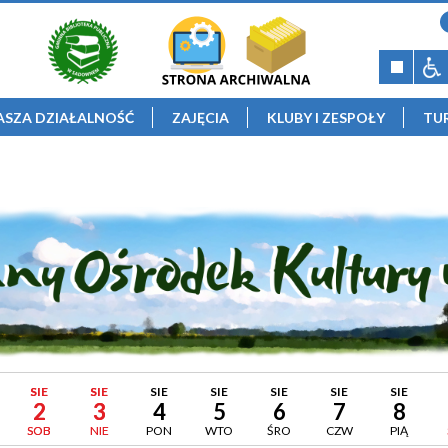
ASZA DZIAŁALNOŚĆ
ZAJĘCIA
KLUBY I ZESPOŁY
TU
SIE
SIE
SIE
SIE
SIE
SIE
SIE
2
3
4
5
6
7
8
SOB
NIE
PON
WTO
ŚRO
CZW
PIĄ