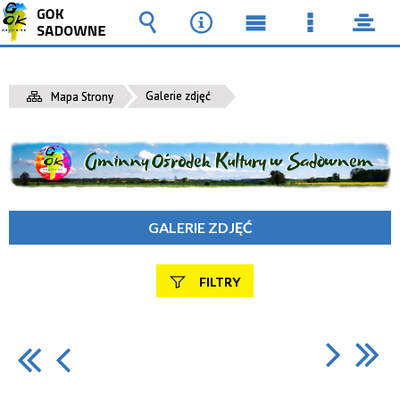
Wyszukiwarka
Narzędzia
Menu
Menu
pane
główne
szczegół
Galerie zdjęć
Mapa Strony
GALERIE ZDJĘĆ
FILTRY
Fraza