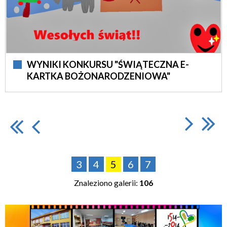
WYNIKI KONKURSU "ŚWIĄTECZNA E-
KARTKA BOŻONARODZENIOWA"
3
4
5
6
7
Znaleziono galerii:
106