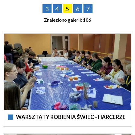
Kategoria
3
4
5
6
7
Wybierz
Znaleziono galerii:
106
Autor
Wybierz
Publikacja od
—
WARSZTATY ROBIENIA ŚWIEC - HARCERZE