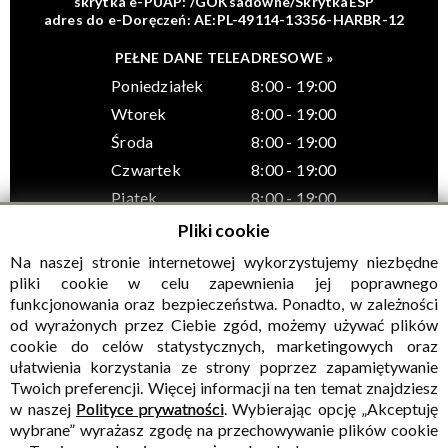
skrytka e-PUAP: /GOKsadowne/SkrytkaESP
adres do e-Doręczeń: AE:PL-49114-13356-HARBR-12
PEŁNE DANE TELEADRESOWE »
Poniedziałek
8:00 - 19:00
Wtorek
8:00 - 19:00
Środa
8:00 - 19:00
Czwartek
8:00 - 19:00
Piątek
8:00 - 19:00
Pliki cookie
Na naszej stronie internetowej wykorzystujemy niezbędne
pliki cookie w celu zapewnienia jej poprawnego
funkcjonowania oraz bezpieczeństwa. Ponadto, w zależności
© Wszelkie prawa zastrzeżone, Gminny Ośrodek Kultury w
od wyrażonych przez Ciebie zgód, możemy używać plików
Sadownem
cookie do celów statystycznych, marketingowych oraz
ułatwienia korzystania ze strony poprzez zapamiętywanie
Twoich preferencji. Więcej informacji na ten temat znajdziesz
w naszej
Polityce prywatności
. Wybierając opcję „Akceptuję
wybrane” wyrażasz zgodę na przechowywanie plików cookie