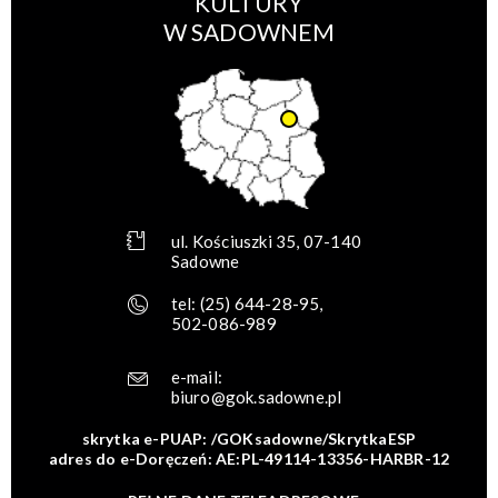
KULTURY
W SADOWNEM
ul. Kościuszki 35, 07-140
Sadowne
tel:
(25) 644-28-95
,
502-086-989
e-mail:
biuro@gok.sadowne.pl
skrytka e-PUAP: /GOKsadowne/SkrytkaESP
adres do e-Doręczeń: AE:PL-49114-13356-HARBR-12