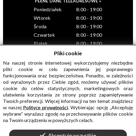
PEŁNE DANE TELEADRESOWE »
Poniedziałek
8:00 - 19:00
Wtorek
8:00 - 19:00
Środa
8:00 - 19:00
Czwartek
8:00 - 19:00
Piątek
8:00 - 19:00
Pliki cookie
Na naszej stronie internetowej wykorzystujemy niezbędne
pliki cookie w celu zapewnienia jej poprawnego
funkcjonowania oraz bezpieczeństwa. Ponadto, w zależności
© Wszelkie prawa zastrzeżone, Gminny Ośrodek Kultury w
od wyrażonych przez Ciebie zgód, możemy używać plików
Sadownem
cookie do celów statystycznych, marketingowych oraz
ułatwienia korzystania ze strony poprzez zapamiętywanie
Twoich preferencji. Więcej informacji na ten temat znajdziesz
w naszej
Polityce prywatności
. Wybierając opcję „Akceptuję
wybrane” wyrażasz zgodę na przechowywanie plików cookie
na Twoim urządzeniu w powyższych celach.
Akceptuję wszystkie