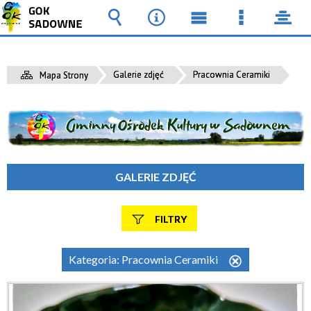
Wyszukiwarka
Narzędzia
Menu
Menu
pane
główne
szczegół
Galerie zdjęć
Pracownia Ceramiki
Mapa Strony
GALERIE ZDJĘĆ
FILTRY
Fraza
Kategoria:
Pracownia Ceramiki
Usuń
ten
filtr