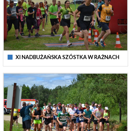
XI NADBUŻAŃSKA SZÓSTKA W RAŻNACH