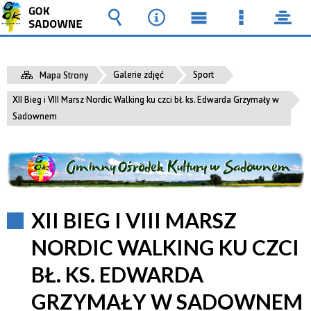
Wyszukiwarka
Narzędzia
Menu
Menu
pane
główne
szczegół
Galerie zdjęć
Sport
Mapa Strony
XII Bieg i VIII Marsz Nordic Walking ku czci bł. ks. Edwarda Grzymały w
Sadownem
XII BIEG I VIII MARSZ
NORDIC WALKING KU CZCI
BŁ. KS. EDWARDA
GRZYMAŁY W SADOWNEM