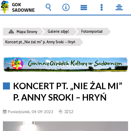
Wyszukiwarka
Narzędzia
Menu
Menu
pane
główne
szczegół
Galerie zdjęć
Fotoreportaż
Mapa Strony
Koncert pt. „Nie żal mi” p. Anny Sroki – Hryń
KONCERT PT. „NIE ŻAL MI”
P. ANNY SROKI – HRYŃ
3212
Poniedziałek, 04-09-2023