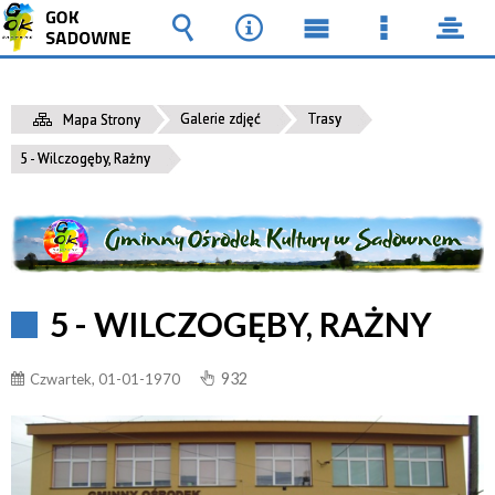
Wyszukiwarka
Narzędzia
Menu
Menu
pane
główne
szczegół
Galerie zdjęć
Trasy
Mapa Strony
5 - Wilczogęby, Rażny
5 - WILCZOGĘBY, RAŻNY
932
Czwartek, 01-01-1970