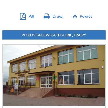
Pdf
Drukuj
Powrót
POZOSTAŁE W KATEGORII „TRASY”