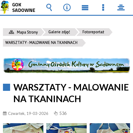
Wyszukiwarka
Narzędzia
Menu
Menu
pane
główne
szczegół
Galerie zdjęć
Fotoreportaż
Mapa Strony
WARSZTATY - MALOWANIE NA TKANINACH
WARSZTATY - MALOWANIE
NA TKANINACH
536
Czwartek, 19-03-2026