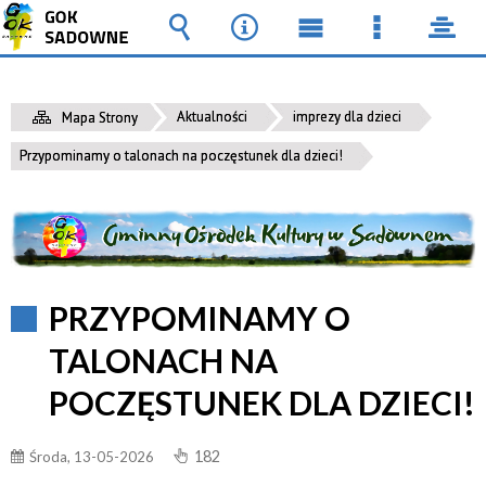
Wyszukiwarka
Narzędzia
Menu
Menu
pane
główne
szczegół
Aktualności
imprezy dla dzieci
Mapa Strony
Przypominamy o talonach na poczęstunek dla dzieci!
PRZYPOMINAMY O
TALONACH NA
POCZĘSTUNEK DLA DZIECI!
182
Środa, 13-05-2026