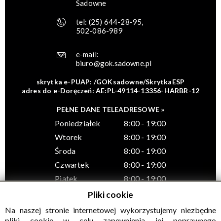
Sadowne
tel:
(25) 644-28-95
,
502-086-989
e-mail:
biuro@gok.sadowne.pl
skrytka e-PUAP: /GOKsadowne/SkrytkaESP
adres do e-Doręczeń: AE:PL-49114-13356-HARBR-12
PEŁNE DANE TELEADRESOWE »
Poniedziałek
8:00 - 19:00
Wtorek
8:00 - 19:00
Środa
8:00 - 19:00
Czwartek
8:00 - 19:00
Piątek
8:00 - 19:00
Pliki cookie
Na naszej stronie internetowej wykorzystujemy niezbędne
pliki cookie w celu zapewnienia jej poprawnego