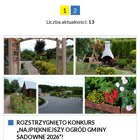
1
—
2
Liczba aktualności:
13
Kategoria
ROZSTRZYGNIĘTO KONKURS
„NAJPIĘKNIEJSZY OGRÓD GMINY
SADOWNE 2026”!