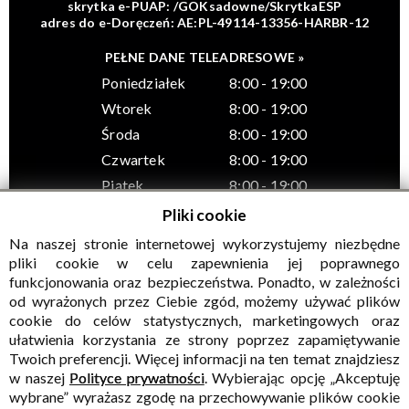
skrytka e-PUAP: /GOKsadowne/SkrytkaESP
adres do e-Doręczeń: AE:PL-49114-13356-HARBR-12
PEŁNE DANE TELEADRESOWE »
Poniedziałek
8:00 - 19:00
Wtorek
8:00 - 19:00
Środa
8:00 - 19:00
Czwartek
8:00 - 19:00
Piątek
8:00 - 19:00
Pliki cookie
Na naszej stronie internetowej wykorzystujemy niezbędne
pliki cookie w celu zapewnienia jej poprawnego
funkcjonowania oraz bezpieczeństwa. Ponadto, w zależności
© Wszelkie prawa zastrzeżone, Gminny Ośrodek Kultury w
od wyrażonych przez Ciebie zgód, możemy używać plików
Sadownem
cookie do celów statystycznych, marketingowych oraz
ułatwienia korzystania ze strony poprzez zapamiętywanie
Twoich preferencji. Więcej informacji na ten temat znajdziesz
w naszej
Polityce prywatności
. Wybierając opcję „Akceptuję
wybrane” wyrażasz zgodę na przechowywanie plików cookie