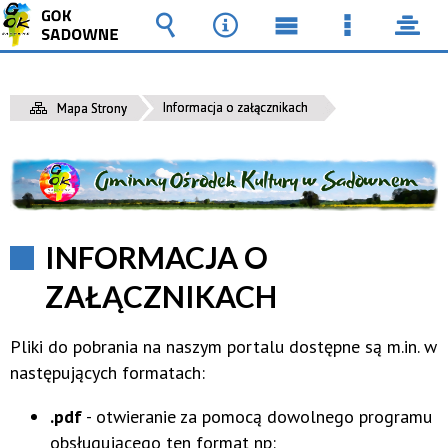
Wyszukiwarka
Narzędzia
Menu
Menu
pane
główne
szczegół
Informacja o załącznikach
Mapa Strony
INFORMACJA O
ZAŁĄCZNIKACH
Pliki do pobrania na naszym portalu dostępne są m.in. w
następujących formatach:
.pdf
- otwieranie za pomocą dowolnego programu
obsługującego ten format np: