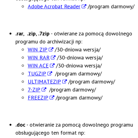
Adobe Acrobat Reader
/program darmowy/
.rar
,
.zip
,
.7zip
- otwierane za pomocą dowolnego
programu do archiwizacji np:
WIN ZIP
/30-dniowa wersja/
WIN RAR
/30-dniowa wersja/
WIN ACE
/30-dniowa wersja/
TUGZIP
/program darmowy/
ULTIMATEZIP
/program darmowy/
7-ZIP
/program darmowy/
FREEZIP
/program darmowy/
.doc
- otwieranie za pomocą dowolnego programu
obsługującego ten format np: