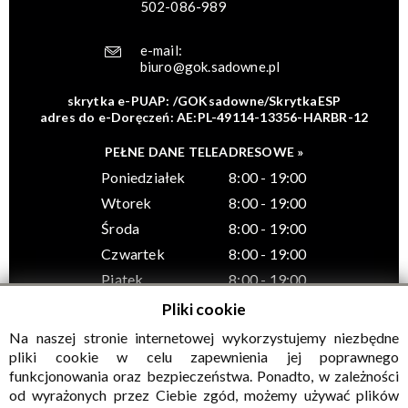
502-086-989
e-mail:
biuro@gok.sadowne.pl
skrytka e-PUAP: /GOKsadowne/SkrytkaESP
adres do e-Doręczeń: AE:PL-49114-13356-HARBR-12
PEŁNE DANE TELEADRESOWE »
Poniedziałek
8:00 - 19:00
Wtorek
8:00 - 19:00
Środa
8:00 - 19:00
Czwartek
8:00 - 19:00
Piątek
8:00 - 19:00
Pliki cookie
Na naszej stronie internetowej wykorzystujemy niezbędne
pliki cookie w celu zapewnienia jej poprawnego
funkcjonowania oraz bezpieczeństwa. Ponadto, w zależności
© Wszelkie prawa zastrzeżone, Gminny Ośrodek Kultury w
od wyrażonych przez Ciebie zgód, możemy używać plików
Sadownem