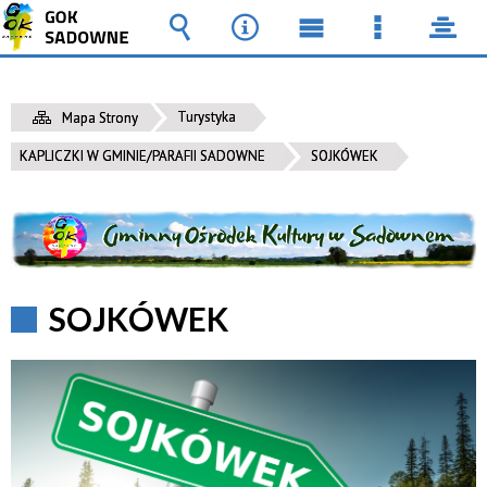
Wyszukiwarka
Narzędzia
Menu
Menu
pane
główne
szczegół
Turystyka
Mapa Strony
KAPLICZKI W GMINIE/PARAFII SADOWNE
SOJKÓWEK
SOJKÓWEK