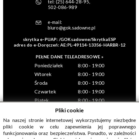
tel:
(25) 644-28-95
,
502-086-989
e-mail:
biuro@gok.sadowne.pl
skrytka e-PUAP: /GOKsadowne/SkrytkaESP
adres do e-Doręczeń: AE:PL-49114-13356-HARBR-12
PEŁNE DANE TELEADRESOWE »
Poniedziałek
8:00 - 19:00
Wtorek
8:00 - 19:00
Środa
8:00 - 19:00
Czwartek
8:00 - 19:00
Piątek
8:00 - 19:00
Pliki cookie
Na naszej stronie internetowej wykorzystujemy niezbędne
pliki cookie w celu zapewnienia jej poprawnego
funkcjonowania oraz bezpieczeństwa. Ponadto, w zależności
© Wszelkie prawa zastrzeżone, Gminny Ośrodek Kultury w