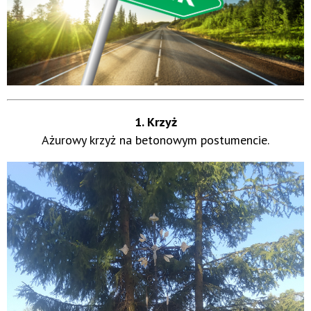
1. Krzyż
Ażurowy krzyż na betonowym postumencie.